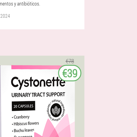
entos y antibióticos.
 2024
€78
€39