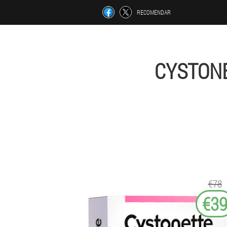
RECOMENDAR
CYSTONE
€78
€3