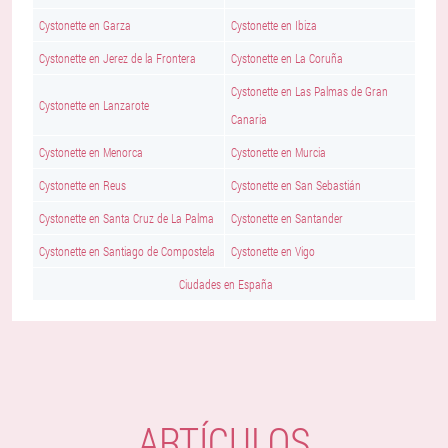
Cystonette en Garza
Cystonette en Ibiza
Cystonette en Jerez de la Frontera
Cystonette en La Coruña
Cystonette en Las Palmas de Gran
Cystonette en Lanzarote
Canaria
Cystonette en Menorca
Cystonette en Murcia
Cystonette en Reus
Cystonette en San Sebastián
Cystonette en Santa Cruz de La Palma
Cystonette en Santander
Cystonette en Santiago de Compostela
Cystonette en Vigo
Ciudades en España
ARTÍCULOS