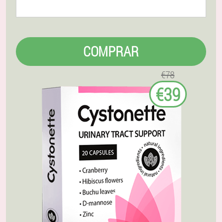
COMPRAR
€78
€39