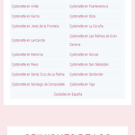
Cystonette en Avilés
Cystonette en Fuerteventura
Cystonette en Garza
Cystonette en Ibiza
Cystonette en Jerez de la Frontera
Cystonette en La Coruña
Cystonette en Las Palmas de Gran
Cystonette en Lanzarote
Canaria
Cystonette en Menorca
Cystonette en Murcia
Cystonette en Reus
Cystonette en San Sebastián
Cystonette en Santa Cruz de La Palma
Cystonette en Santander
Cystonette en Santiago de Compostela
Cystonette en Vigo
Ciudades en España