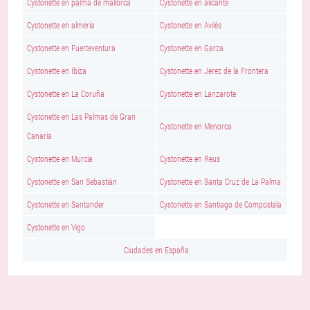
Cystonette en palma de mallorca
Cystonette en alicante
Cystonette en almeria
Cystonette en Avilés
Cystonette en Fuerteventura
Cystonette en Garza
Cystonette en Ibiza
Cystonette en Jerez de la Frontera
Cystonette en La Coruña
Cystonette en Lanzarote
Cystonette en Las Palmas de Gran
Cystonette en Menorca
Canaria
Cystonette en Murcia
Cystonette en Reus
Cystonette en San Sebastián
Cystonette en Santa Cruz de La Palma
Cystonette en Santander
Cystonette en Santiago de Compostela
Cystonette en Vigo
Ciudades en España