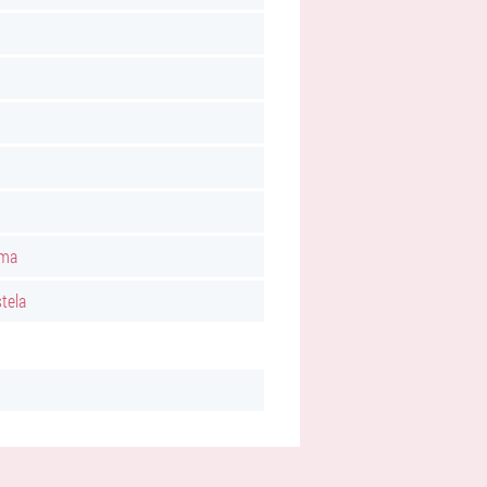
lma
tela