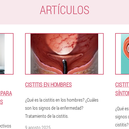
ARTÍCULOS
CISTITIS EN HOMBRES
CISTI
 PARA
SÍNTO
¿Qué es la cistitis en los hombres? ¿Cuáles
IS
son los signos de la enfermedad?
¿Qué es 
Tratamiento de la cistitis.
signos 
cistitis
ectivos
9 agosto 2025