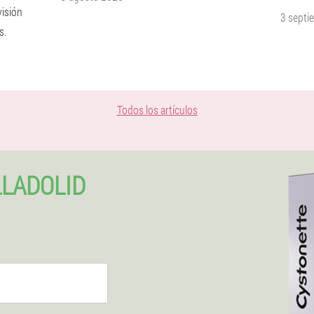
visión
3 septi
s.
Todos los artículos
LADOLID