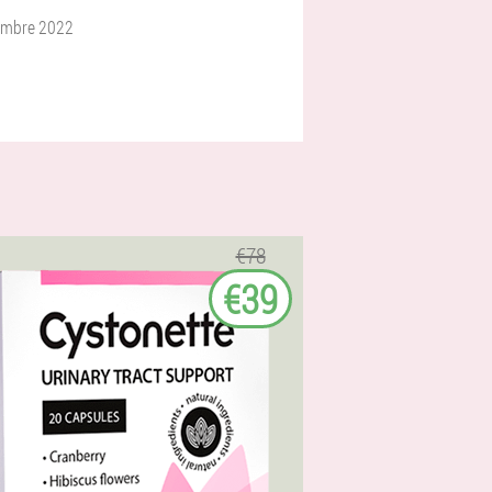
embre 2022
€78
€39