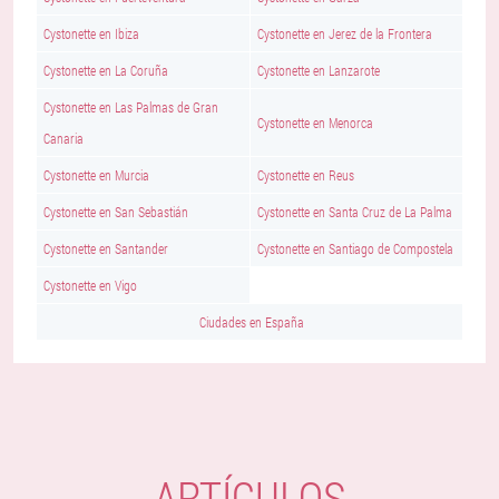
Cystonette en Ibiza
Cystonette en Jerez de la Frontera
Cystonette en La Coruña
Cystonette en Lanzarote
Cystonette en Las Palmas de Gran
Cystonette en Menorca
Canaria
Cystonette en Murcia
Cystonette en Reus
Cystonette en San Sebastián
Cystonette en Santa Cruz de La Palma
Cystonette en Santander
Cystonette en Santiago de Compostela
Cystonette en Vigo
Ciudades en España
ARTÍCULOS