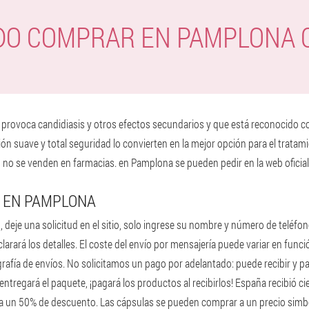
DO COMPRAR EN PAMPLONA 
o provoca candidiasis y otros efectos secundarios y que está reconocido 
n suave y total seguridad lo convierten en la mejor opción para el tratamie
o se venden en farmacias. en Pamplona se pueden pedir en la web oficial
 EN PAMPLONA
 deje una solicitud en el sitio, solo ingrese su nombre y número de teléf
clarará los detalles. El coste del envío por mensajería puede variar en funci
rafía de envíos. No solicitamos un pago por adelantado: puede recibir y pa
entregará el paquete, ¡pagará los productos al recibirlos! España recibió ci
ga un 50% de descuento. Las cápsulas se pueden comprar a un precio simb