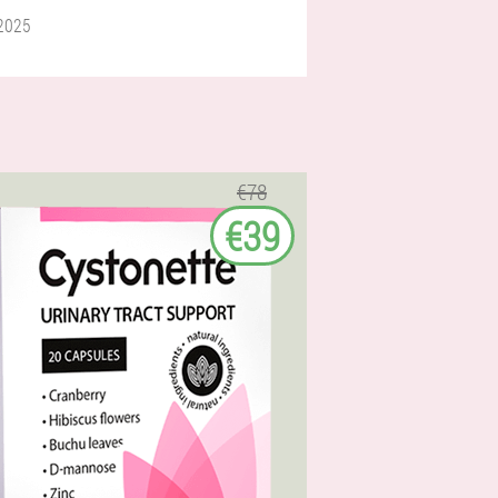
 2025
€78
€39