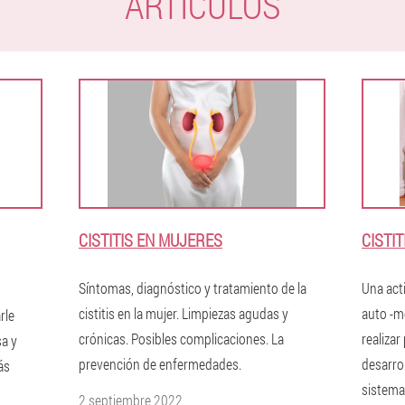
ARTÍCULOS
CISTITIS EN MUJERES
CISTIT
Síntomas, diagnóstico y tratamiento de la
Una acti
cistitis en la mujer. Limpiezas agudas y
auto -m
rle
crónicas. Posibles complicaciones. La
realizar
sa y
prevención de enfermedades.
desarro
ás
sistema
2 septiembre 2022