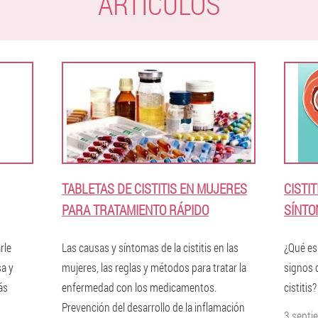
ARTÍCULOS
TABLETAS DE CISTITIS EN MUJERES
CISTI
PARA TRATAMIENTO RÁPIDO
SÍNTO
rle
Las causas y síntomas de la cistitis en las
¿Qué es 
sa y
mujeres, las reglas y métodos para tratar la
signos 
ás
enfermedad con los medicamentos.
cistitis
Prevención del desarrollo de la inflamación
3 septi