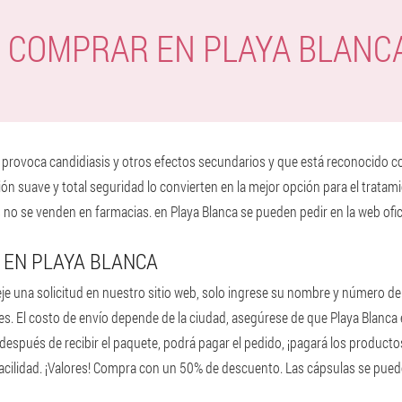
 COMPRAR EN PLAYA BLANC
o provoca candidiasis y otros efectos secundarios y que está reconocido 
n suave y total seguridad lo convierten en la mejor opción para el tratamie
o se venden en farmacias. en Playa Blanca se pueden pedir en la web ofici
 EN PLAYA BLANCA
eje una solicitud en nuestro sitio web, solo ingrese su nombre y número de 
lles. El costo de envío depende de la ciudad, asegúrese de que Playa Blanca 
spués de recibir el paquete, podrá pagar el pedido, ¡pagará los productos 
facilidad. ¡Valores! Compra con un 50% de descuento. Las cápsulas se pue