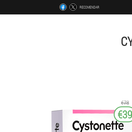
RECOMENDAR
C
€78
€3